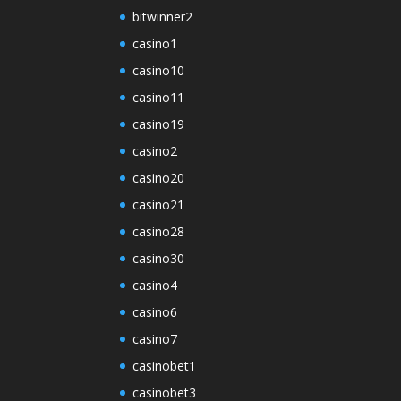
bitwinner2
casino1
casino10
casino11
casino19
casino2
casino20
casino21
casino28
casino30
casino4
casino6
casino7
casinobet1
casinobet3