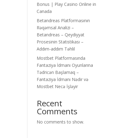
Bonus | Play Casino Online in
Canada
Betandreas Platformasının
Rəqəmsal Analizi –
Betandreas – Qeydiyyat
Prosesinin Statistikası –
Addım-addım Təhlil
Mostbet Platformasında
Fantaziya İdmanı Oyunlarına
Tədricən Başlamaq –
Fantaziya İdmanı Nədir və
Mostbet Necə İşləyir
Recent
Comments
No comments to show.