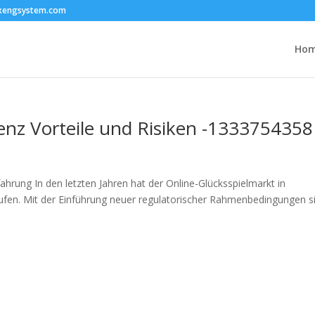
xengsystem.com
Ho
enz Vorteile und Risiken -1333754358
ahrung In den letzten Jahren hat der Online-Glücksspielmarkt in
ufen. Mit der Einführung neuer regulatorischer Rahmenbedingungen s