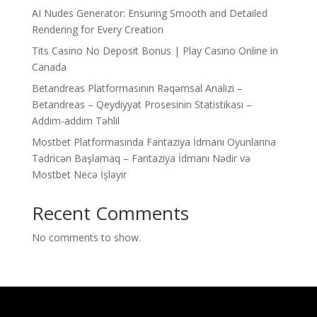
AI Nudes Generator: Ensuring Smooth and Detailed
Rendering for Every Creation
Tits Casino No Deposit Bonus | Play Casino Online in
Canada
Betandreas Platformasının Rəqəmsal Analizi –
Betandreas – Qeydiyyat Prosesinin Statistikası –
Addım-addım Təhlil
Mostbet Platformasında Fantaziya İdmanı Oyunlarına
Tədricən Başlamaq – Fantaziya İdmanı Nədir və
Mostbet Necə İşləyir
Recent Comments
No comments to show.