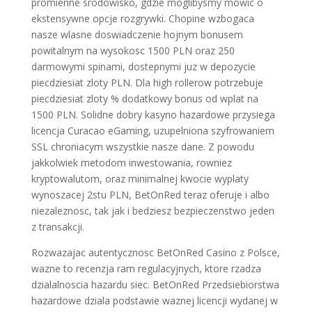
promienne srodowisko, gdzie moglibysmy mowic o
ekstensywne opcje rozgrywki. Chopine wzbogaca
nasze wlasne doswiadczenie hojnym bonusem
powitalnym na wysokosc 1500 PLN oraz 250
darmowymi spinami, dostepnymi juz w depozycie
piecdziesiat zloty PLN. Dla high rollerow potrzebuje
piecdziesiat zloty % dodatkowy bonus od wplat na
1500 PLN. Solidne dobry kasyno hazardowe przysiega
licencja Curacao eGaming, uzupelniona szyfrowaniem
SSL chroniacym wszystkie nasze dane. Z powodu
jakkolwiek metodom inwestowania, rowniez
kryptowalutom, oraz minimalnej kwocie wyplaty
wynoszacej 2stu PLN, BetOnRed teraz oferuje i albo
niezaleznosc, tak jak i bedziesz bezpieczenstwo jeden
z transakcji.
Rozwazajac autentycznosc BetOnRed Casino z Polsce,
wazne to recenzja ram regulacyjnych, ktore rzadza
dzialalnoscia hazardu siec. BetOnRed Przedsiebiorstwa
hazardowe dziala podstawie waznej licencji wydanej w