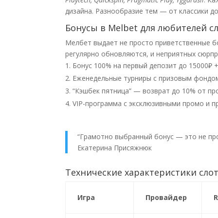
дизайна. Разнообразие тем — от классики до
Бонусы в Melbet для любителей сл
Мелбет выдает не просто приветственные бо
регулярно обновляются, и неприятных сюрпр
Бонус 100% на первый депозит до 15000₽ 
Еженедельные турниры с призовым фондом
“Кэшбек пятница” — возврат до 10% от пр
VIP-программа с эксклюзивными промо и 
“Грамотно выбранный бонус — это не про
Екатерина Присяжнюк
Технические характеристики слот
Игра
Провайдер