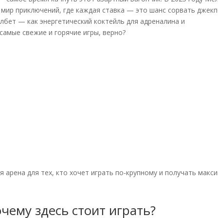
 мир приключений, где каждая ставка — это шанс сорвать джекп
лбет — как энергетический коктейль для адреналина и
самые свежие и горячие игры, верно?
я арена для тех, кто хочет играть по-крупному и получать макс
чему здесь стоит играть?