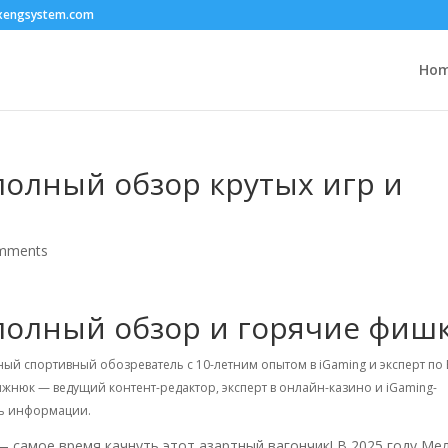
xengsystem.com
Ho
полный обзор крутых игр и
в
mments
 полный обзор и горячие фиш
й спортивный обозреватель с 10-летним опытом в iGaming и эксперт по
жнюк — ведущий контент-редактор, эксперт в онлайн-казино и iGaming-
ть информации.
 — самое время качнуть этот азартный вагончик! В 2025 году Ме