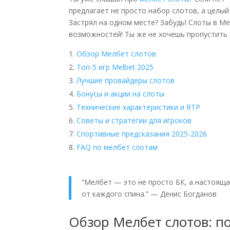
предлагает не просто набор слотов, а целый
Застрял на одном месте? Забудь! Слоты в Ме
возможностей! Ты же не хочешь пропустить 
Обзор Мелбет слотов
Топ-5 игр Melbet 2025
Лучшие провайдеры слотов
Бонусы и акции на слоты
Технические характеристики и RTP
Советы и стратегии для игроков
Спортивные предсказания 2025-2026
FAQ по мелбет слотам
“Мелбет — это не просто БК, а настояща
от каждого спина.” — Денис Богданов
Обзор Мелбет слотов: по