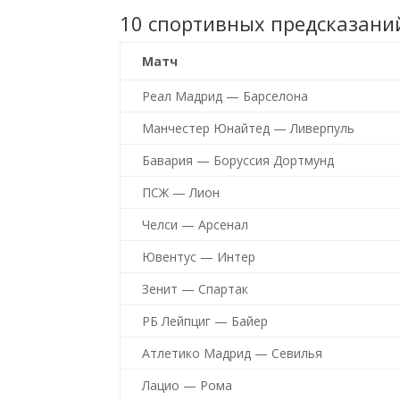
10 спортивных предсказани
Матч
Реал Мадрид — Барселона
Манчестер Юнайтед — Ливерпуль
Бавария — Боруссия Дортмунд
ПСЖ — Лион
Челси — Арсенал
Ювентус — Интер
Зенит — Спартак
РБ Лейпциг — Байер
Атлетико Мадрид — Севилья
Лацио — Рома