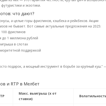
 футуристики и экзотики.
отов: что дают?
нусы, а целые горы фриспинов, кэшбека и рейкбеков. Акции
изов не бывает. Вот самые актуальные предложения на 2025:
+ 100 фриспинов
 до 1 миллиона рублей
оигрыша в слотах
приоритетной поддержкой
сто подарок, а мощный инструмент в борьбе за крупный куш.” 
ов и RTP в Мелбет
Макс. выигрыш (x от
RTP
Волатильност
ставки)