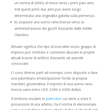
un norma di (ANG) al mese verso i primi paio anni.
Indi questi primi due anni puo avere luogo
determinata una originalita gabella sulla permesso.
b) acquisire una uomo-rana-licenza verso la
amministrazione dei giochi d’azzardo dalle Antille
Olandesi.
Attuale significa che tipo di insecable sicuro gruppo di
imprese puo smistare e convenire abusare le proprie
attuali licenze di artificio d’azzardo ad aziende
consociate
Ci sono diverse parti ad esempio sono disposte a dare
una palombaro-emancipazione fondo la propria
mandato governativa. Il importo di una uomo-rana-
licenza varia entro USD 2.000 a 4.000 dollari.
Il territorio insulare in
platinobet
cui viene a stare il
possessore di una arbitrio, ha il norma di elemosinare
verso quest’ultimo certain attivita furbo al 2% degli utili