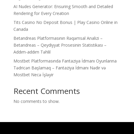
AI Nudes Generator: Ensuring Smooth and Detailed
Rendering for Every Creation
Tits Casino No Deposit Bonus | Play Casino Online in
Canada
Betandreas Platformasının Rəqəmsal Analizi –
Betandreas – Qeydiyyat Prosesinin Statistikası –
Addım-addım Təhlil
Mostbet Platformasında Fantaziya İdmanı Oyunlarına
Tədricən Başlamaq – Fantaziya İdmanı Nədir və
Mostbet Necə İşləyir
Recent Comments
No comments to show.