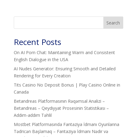
Search
Recent Posts
On AI Porn Chat: Maintaining Warm and Consistent
English Dialogue in the USA
AI Nudes Generator: Ensuring Smooth and Detailed
Rendering for Every Creation
Tits Casino No Deposit Bonus | Play Casino Online in
Canada
Betandreas Platformasının Rəqəmsal Analizi –
Betandreas – Qeydiyyat Prosesinin Statistikası –
Addım-addım Təhlil
Mostbet Platformasında Fantaziya İdmanı Oyunlarına
Tədricən Başlamaq – Fantaziya İdmanı Nədir və