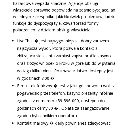
hazardowe wypada znacznie. Agencje obslugi
wlasciciela sprawnie odpowiada na zdanie pytajace, an
w jednym z przypadku jakichkolwiek problemow, ludzie
funkcje do dyspozycji tyle, czwartorzed formy
polaczeniem z dzialem obslugi wlasciciela:
LiveChat � jest najwygodniejsza, dobry zarazem
najszybsza wybor, ktora pozwala kontakt z
zblizajaca sie klienta zamiast zapisu profile kasyno
oraz zlozyc wniosek o kroku w gore lub do w pytania
w ciagu kilku minut. Rozmawiac latwo dostepny jest
w godzinach 8:00 � .
E-mail telefoniczny � jesli z jakiegos powodu wolisz
pogawedzic przez telefon, kasyno prezenty infolinie
zgodnie z numerem 459-596-000, dostepna do
godzinach osmy:00 � . Oplata za zaangazowanie
zgodna byl cennikiem operatora.
Kontakt mailowy � kiedy powinienes zdecydowac