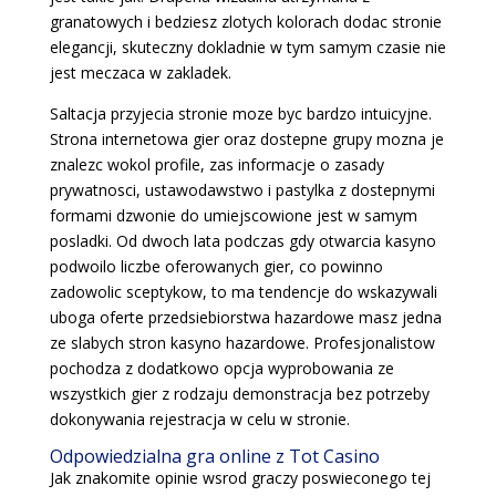
granatowych i bedziesz zlotych kolorach dodac stronie
elegancji, skuteczny dokladnie w tym samym czasie nie
jest meczaca w zakladek.
Saltacja przyjecia stronie moze byc bardzo intuicyjne.
Strona internetowa gier oraz dostepne grupy mozna je
znalezc wokol profile, zas informacje o zasady
prywatnosci, ustawodawstwo i pastylka z dostepnymi
formami dzwonie do umiejscowione jest w samym
posladki. Od dwoch lata podczas gdy otwarcia kasyno
podwoilo liczbe oferowanych gier, co powinno
zadowolic sceptykow, to ma tendencje do wskazywali
uboga oferte przedsiebiorstwa hazardowe masz jedna
ze slabych stron kasyno hazardowe. Profesjonalistow
pochodza z dodatkowo opcja wyprobowania ze
wszystkich gier z rodzaju demonstracja bez potrzeby
dokonywania rejestracja w celu w stronie.
Odpowiedzialna gra online z Tot Casino
Jak znakomite opinie wsrod graczy poswieconego tej