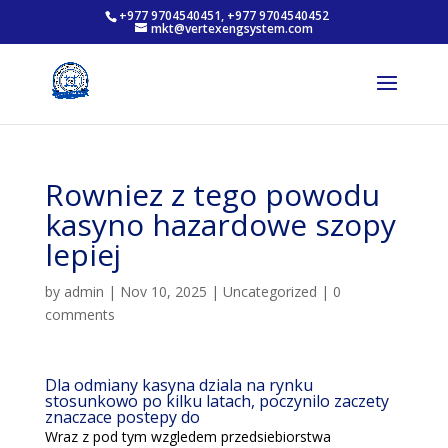
+977 9704540451, +977 9704540452
mkt@vertexengsystem.com
Rowniez z tego powodu
kasyno hazardowe szopy
lepiej
by
admin
|
Nov 10, 2025
|
Uncategorized
|
0
comments
Dla odmiany kasyna dziala na rynku
stosunkowo po kilku latach, poczynilo zaczety
znaczace postepy do
Wraz z pod tym wzgledem przedsiebiorstwa