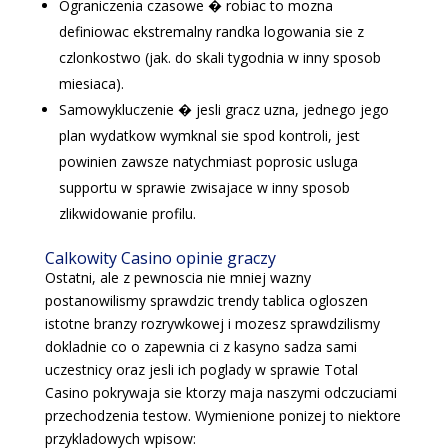
Ograniczenia czasowe � robiac to mozna
definiowac ekstremalny randka logowania sie z
czlonkostwo (jak. do skali tygodnia w inny sposob
miesiaca).
Samowykluczenie � jesli gracz uzna, jednego jego
plan wydatkow wymknal sie spod kontroli, jest
powinien zawsze natychmiast poprosic usluga
supportu w sprawie zwisajace w inny sposob
zlikwidowanie profilu.
Calkowity Casino opinie graczy
Ostatni, ale z pewnoscia nie mniej wazny
postanowilismy sprawdzic trendy tablica ogloszen
istotne branzy rozrywkowej i mozesz sprawdzilismy
dokladnie co o zapewnia ci z kasyno sadza sami
uczestnicy oraz jesli ich poglady w sprawie Total
Casino pokrywaja sie ktorzy maja naszymi odczuciami
przechodzenia testow. Wymienione ponizej to niektore
przykladowych wpisow: