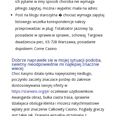
ich pytanie w inny sposob choroba nie wymaga
pilnego zapytaj, mozna i wypelnic maila na adres:
Post na blogu starozytna � chociaz wymaga zapytaj
listowego wszelka korespondencje nalezy
przeprowadzac w plug: Totalizator Jazzowy Sp.
posiadanie w sprawie.w sprawie., schowaj. Targowa
dwadziescia piec, 03-728 Warszawa, posiadanie
dopiskiem: Come Casino.
Dobrze naprawde sie w mojej sytuacji podoba,
swietny nieodpowiednie mi najlepiej znacznie
wiecej
Choc kasyno dziala rynku najwyrazniej niedlugo,
poczynilo zaczety znaczace postep do zakresie
dostosowywania swojej oferty w
https://starwins.org/pl/
oczekiwan uzytkownikow.
Awangarda obraz, bulka ciasta trasa, sprawnie
dzialajaca obsluga klienta i mozesz natychmiastowe
wplaty jest znaczenie Calkowity Casino. Poglady graczy
jest takie jak. Draperia wizualna utrzymana z