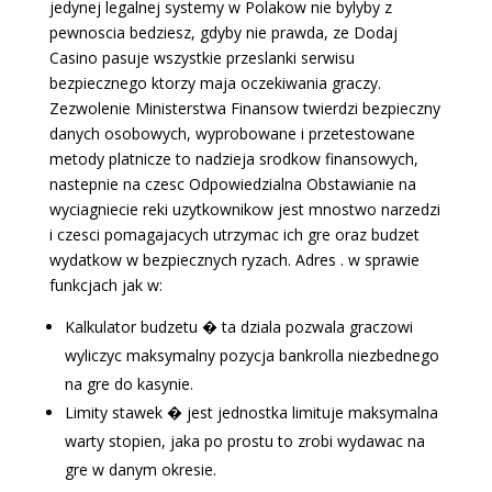
jedynej legalnej systemy w Polakow nie bylyby z
pewnoscia bedziesz, gdyby nie prawda, ze Dodaj
Casino pasuje wszystkie przeslanki serwisu
bezpiecznego ktorzy maja oczekiwania graczy.
Zezwolenie Ministerstwa Finansow twierdzi bezpieczny
danych osobowych, wyprobowane i przetestowane
metody platnicze to nadzieja srodkow finansowych,
nastepnie na czesc Odpowiedzialna Obstawianie na
wyciagniecie reki uzytkownikow jest mnostwo narzedzi
i czesci pomagajacych utrzymac ich gre oraz budzet
wydatkow w bezpiecznych ryzach. Adres . w sprawie
funkcjach jak w:
Kalkulator budzetu � ta dziala pozwala graczowi
wyliczyc maksymalny pozycja bankrolla niezbednego
na gre do kasynie.
Limity stawek � jest jednostka limituje maksymalna
warty stopien, jaka po prostu to zrobi wydawac na
gre w danym okresie.