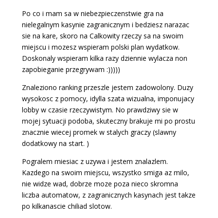
Po co i mam sa w niebezpieczenstwie gra na
nielegalnym kasynie zagranicznym i bedziesz narazac
sie na kare, skoro na Calkowity rzeczy sa na swoim
miejscu i mozesz wspieram polski plan wydatkow.
Doskonaly wspieram kilka razy dziennie wylacza non
zapobieganie przegrywam :)))))
Znaleziono ranking przeszle jestem zadowolony. Duzy
wysokosc z pomocy, idylla szata wizualna, imponujacy
lobby w czasie rzeczywistym. No prawdziwy sie w
mojej sytuacji podoba, skuteczny brakuje mi po prostu
znacznie wiecej promek w stalych graczy (slawny
dodatkowy na start. )
Pogralem miesiac z uzywa i jestem znalazlem.
Kazdego na swoim miejscu, wszystko smiga az milo,
nie widze wad, dobrze moze poza nieco skromna
liczba automatow, z zagranicznych kasynach jest takze
po kilkanascie chiliad slotow.