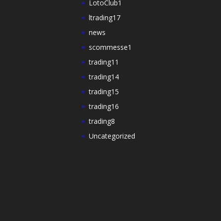
LotoClub1
ltrading17
news
scommesse1
trading11
trading14
trading15
trading16
trading8
Uncategorized