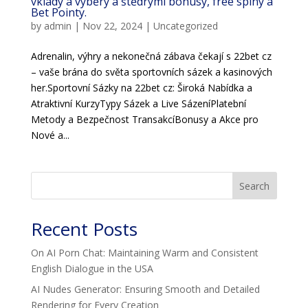
vklady a výběry a štědrými bonusy, free spiny a
Bet Pointy.
by
admin
|
Nov 22, 2024
|
Uncategorized
Adrenalin, výhry a nekonečná zábava čekají s 22bet cz
– vaše brána do světa sportovních sázek a kasinových
her.Sportovní Sázky na 22bet cz: Široká Nabídka a
Atraktivní KurzyTypy Sázek a Live SázeníPlatební
Metody a Bezpečnost TransakcíBonusy a Akce pro
Nové a...
Search
Recent Posts
On AI Porn Chat: Maintaining Warm and Consistent
English Dialogue in the USA
AI Nudes Generator: Ensuring Smooth and Detailed
Rendering for Every Creation