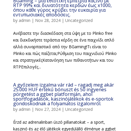
BGaming – μια εθιστική εμπειρία καζίνο με
RTP 99% και δυνατότητα κερδών έως x1000,
όπου κάθε γύρος κρύβει την ευκαιρία για
εντυπωσιακές αποδόσεις.
by
admin
|
Nov 28, 2024
|
Uncategorized
Ανέβαστε την διασκέδαση στα ύψη με το Plinko free
και διεκδικήστε τεράστια κέρδη σε ένα παιχνίδι απλό
αλλά συναρπαστικό από την BGaming!Τι είναι το
Plinko και πώς παίζεται;Ρύθμιση του παιχνιδιού Plinko
και στρατηγικέςΚατανόηση των πιθανοτήτων και του
RTPΕπιλογές...
A győzelem izgalma vár rád – ragadj meg akár
25.000 HUF értékű bónuszt és 50 ingyenes
pörgetést a ggbet platformján, ahol
sportfogadások, kaszinójátékok és e-sportok
gondoskodnak a folyamatos izgalomról.
by
admin
|
Nov 27, 2024
|
Uncategorized
Érzd az adrenalinban úszó pillanatokat – a sport,
kaszinó és az élő játékok egyedülálló élménye a ggbet