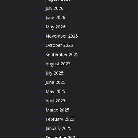
July 2026
June 2026
May 2026
November 2025
October 2025
September 2025
August 2025
July 2025
June 2025
May 2025
April 2025
March 2025
February 2025
January 2025
December 2024