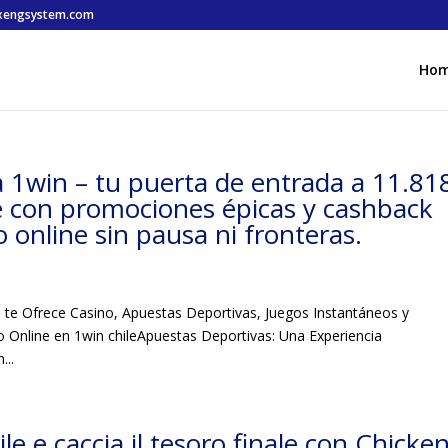
xengsystem.com
Ho
a 1win – tu puerta de entrada a 11.81
e con promociones épicas y cashback
 online sin pausa ni fronteras.
 te Ofrece Casino, Apuestas Deportivas, Juegos Instantáneos y
o Online en 1win chileApuestas Deportivas: Una Experiencia
...
le e caccia il tesoro finale con Chicke