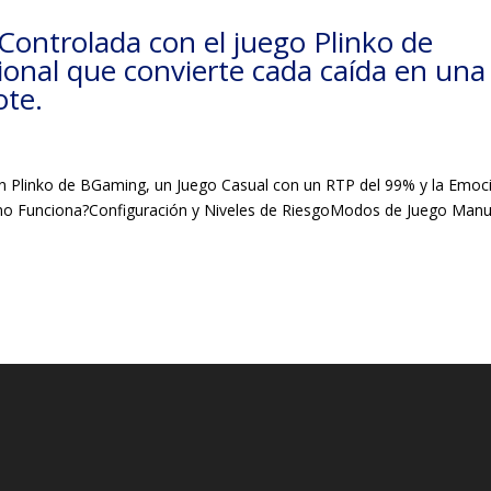
 Controlada con el juego Plinko de
onal que convierte cada caída en una
ote.
con Plinko de BGaming, un Juego Casual con un RTP del 99% y la Emoc
mo Funciona?Configuración y Niveles de RiesgoModos de Juego Manu